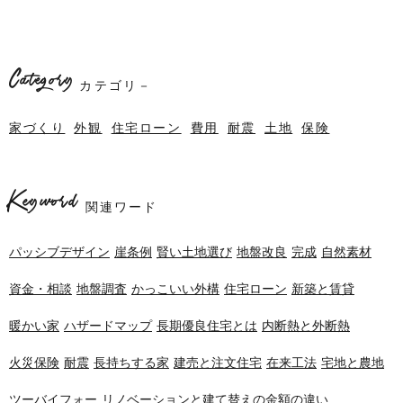
Category
カテゴリ－
家づくり
外観
住宅ローン
費用
耐震
土地
保険
Keyword
関連ワード
パッシブデザイン
崖条例
賢い土地選び
地盤改良
完成
自然素材
資金・相談
地盤調査
かっこいい外構
住宅ローン
新築と賃貸
暖かい家
ハザードマップ
長期優良住宅とは
内断熱と外断熱
火災保険
耐震
長持ちする家
建売と注文住宅
在来工法
宅地と農地
ツーバイフォー
リノベーションと建て替えの金額の違い