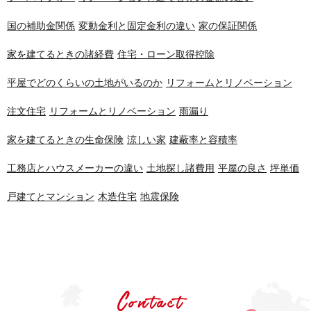
国の補助金関係
変動金利と固定金利の違い
家の保証関係
家を建てるときの諸経費
住宅・ローン取得控除
平屋でどのくらいの土地がいるのか
リフォームとリノベーション
注文住宅
リフォームとリノベーション
雨漏り
家を建てるときの生命保険
涼しい家
建蔽率と容積率
工務店とハウスメーカーの違い
土地探し諸費用
平屋の良さ
坪単価
戸建てとマンション
木造住宅
地震保険
Contact