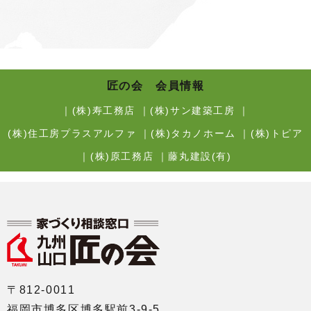
匠の会 会員情報
｜
(株)寿工務店
｜
(株)サン建築工房
｜
(株)住工房プラスアルファ
｜
(株)タカノホーム
｜
(株)トピア
｜
(株)原工務店
｜
藤丸建設(有)
〒812-0011
福岡市博多区博多駅前3-9-5