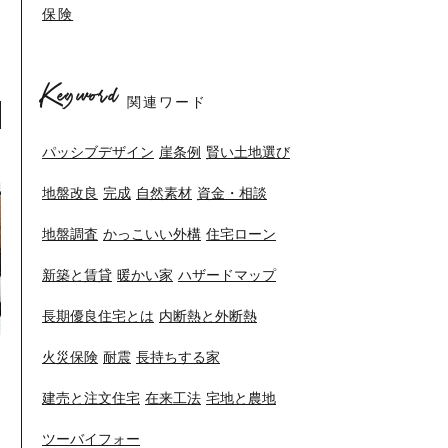
保険
Keyword
関連ワード
パッシブデザイン
崖条例
賢い土地選び
地盤改良
完成
自然素材
資金・相談
地盤調査
かっこいい外構
住宅ローン
新築と賃貸
暖かい家
ハザードマップ
長期優良住宅とは
内断熱と外断熱
火災保険
耐震
長持ちする家
建売と注文住宅
在来工法
宅地と農地
ツーバイフォー