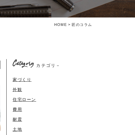
HOME
匠のコラム
Category
カテゴリ－
家づくり
外観
住宅ローン
費用
耐震
土地