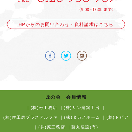
HPからのお問い合わせ・資料請求はこちら
匠の会 会員情報
｜
(株)寿工務店
｜
(株)サン建築工房
｜
(株)住工房プラスアルファ
｜
(株)タカノホーム
｜
(株)トピア
｜
(株)原工務店
｜
藤丸建設(有)