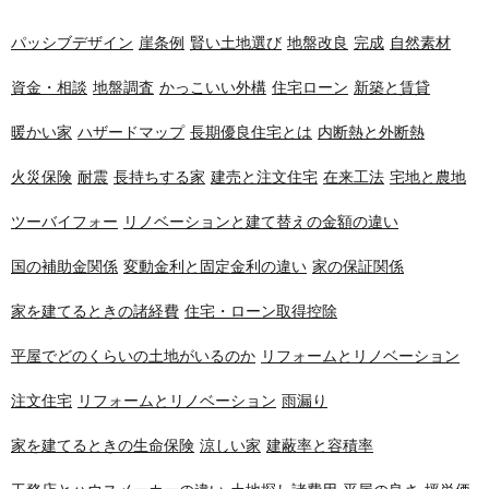
パッシブデザイン
崖条例
賢い土地選び
地盤改良
完成
自然素材
資金・相談
地盤調査
かっこいい外構
住宅ローン
新築と賃貸
暖かい家
ハザードマップ
長期優良住宅とは
内断熱と外断熱
火災保険
耐震
長持ちする家
建売と注文住宅
在来工法
宅地と農地
ツーバイフォー
リノベーションと建て替えの金額の違い
国の補助金関係
変動金利と固定金利の違い
家の保証関係
家を建てるときの諸経費
住宅・ローン取得控除
平屋でどのくらいの土地がいるのか
リフォームとリノベーション
注文住宅
リフォームとリノベーション
雨漏り
家を建てるときの生命保険
涼しい家
建蔽率と容積率