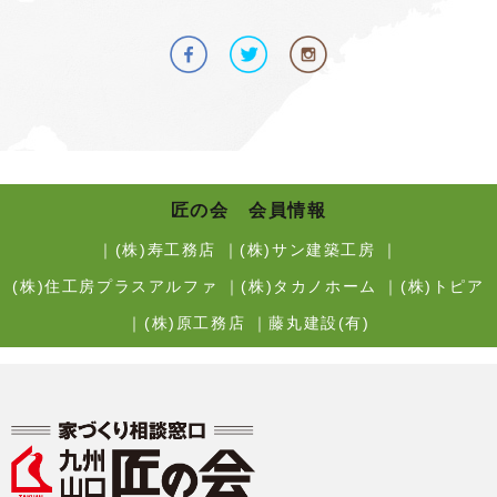
匠の会 会員情報
｜
(株)寿工務店
｜
(株)サン建築工房
｜
(株)住工房プラスアルファ
｜
(株)タカノホーム
｜
(株)トピア
｜
(株)原工務店
｜
藤丸建設(有)