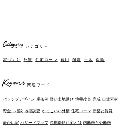
Category
カテゴリ－
家づくり
外観
住宅ローン
費用
耐震
土地
保険
Keyword
関連ワード
パッシブデザイン
崖条例
賢い土地選び
地盤改良
完成
自然素材
資金・相談
地盤調査
かっこいい外構
住宅ローン
新築と賃貸
暖かい家
ハザードマップ
長期優良住宅とは
内断熱と外断熱