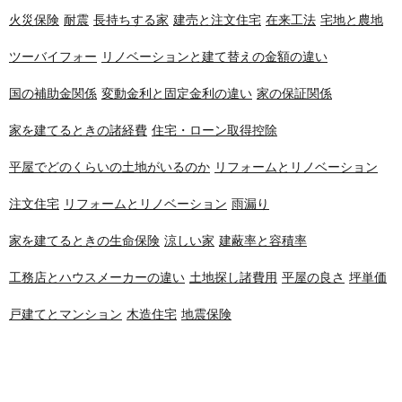
火災保険
耐震
長持ちする家
建売と注文住宅
在来工法
宅地と農地
ツーバイフォー
リノベーションと建て替えの金額の違い
国の補助金関係
変動金利と固定金利の違い
家の保証関係
家を建てるときの諸経費
住宅・ローン取得控除
平屋でどのくらいの土地がいるのか
リフォームとリノベーション
注文住宅
リフォームとリノベーション
雨漏り
家を建てるときの生命保険
涼しい家
建蔽率と容積率
工務店とハウスメーカーの違い
土地探し諸費用
平屋の良さ
坪単価
戸建てとマンション
木造住宅
地震保険