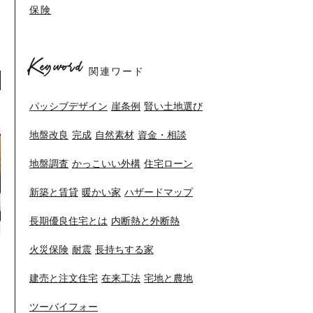
保険
Keyword
関連ワード
パッシブデザイン
崖条例
賢い土地選び
地盤改良
完成
自然素材
資金・相談
地盤調査
かっこいい外構
住宅ローン
新築と賃貸
暖かい家
ハザードマップ
長期優良住宅とは
内断熱と外断熱
火災保険
耐震
長持ちする家
建売と注文住宅
在来工法
宅地と農地
ツーバイフォー