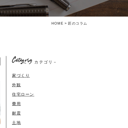
HOME
匠のコラム
Category
カテゴリ－
家づくり
外観
住宅ローン
費用
耐震
土地