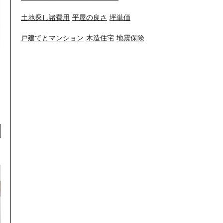
土地探し諸費用
平屋の良さ
坪単価
戸建てとマンション
木造住宅
地震保険