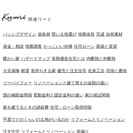
Keyword
関連ワード
パッシブデザイン
崖条例
賢い土地選び
地盤改良
完成
自然素材
資金・相談
地盤調査
かっこいい外構
住宅ローン
新築と賃貸
暖かい家
ハザードマップ
長期優良住宅とは
内断熱と外断熱
火災保険
耐震
長持ちする家
建売と注文住宅
在来工法
宅地と農地
ツーバイフォー
リノベーションと建て替えの金額の違い
国の補助金関係
変動金利と固定金利の違い
家の保証関係
家を建てるときの諸経費
住宅・ローン取得控除
平屋でどのくらいの土地がいるのか
リフォームとリノベーション
注文住宅
リフォームとリノベーション
雨漏り