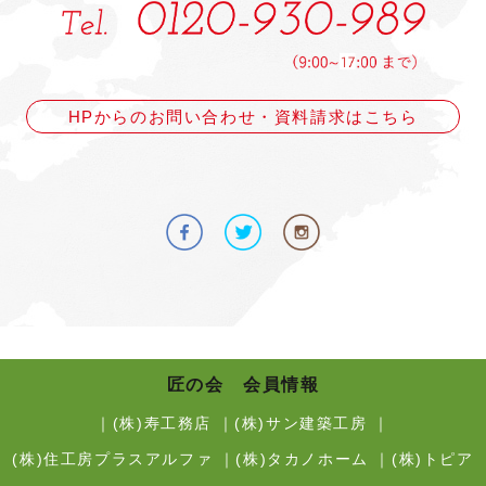
HPからのお問い合わせ・資料請求はこちら
匠の会 会員情報
｜
(株)寿工務店
｜
(株)サン建築工房
｜
(株)住工房プラスアルファ
｜
(株)タカノホーム
｜
(株)トピア