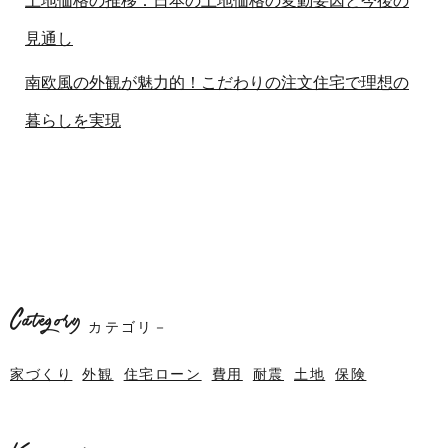
土地価格の推移：日本の土地価格の変動要因と今後の
見通し
南欧風の外観が魅力的！こだわりの注文住宅で理想の
暮らしを実現
Category
カテゴリ－
家づくり
外観
住宅ローン
費用
耐震
土地
保険