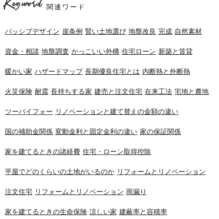
Keyword
関連ワード
パッシブデザイン
崖条例
賢い土地選び
地盤改良
完成
自然素材
資金・相談
地盤調査
かっこいい外構
住宅ローン
新築と賃貸
暖かい家
ハザードマップ
長期優良住宅とは
内断熱と外断熱
火災保険
耐震
長持ちする家
建売と注文住宅
在来工法
宅地と農地
ツーバイフォー
リノベーションと建て替えの金額の違い
国の補助金関係
変動金利と固定金利の違い
家の保証関係
家を建てるときの諸経費
住宅・ローン取得控除
平屋でどのくらいの土地がいるのか
リフォームとリノベーション
注文住宅
リフォームとリノベーション
雨漏り
家を建てるときの生命保険
涼しい家
建蔽率と容積率