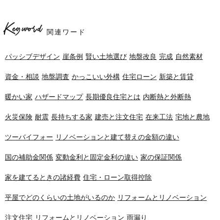
Keyword
関連ワード
パッシブデザイン
崖条例
賢い土地選び
地盤改良
完成
自然素材
資金・相談
地盤調査
かっこいい外構
住宅ローン
新築と賃貸
暖かい家
ハザードマップ
長期優良住宅とは
内断熱と外断熱
火災保険
耐震
長持ちする家
建売と注文住宅
在来工法
宅地と農地
ツーバイフォー
リノベーションと建て替えの金額の違い
国の補助金関係
変動金利と固定金利の違い
家の保証関係
家を建てるときの諸経費
住宅・ローン取得控除
平屋でどのくらいの土地がいるのか
リフォームとリノベーション
注文住宅
リフォームとリノベーション
雨漏り