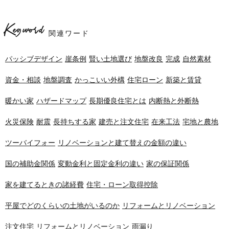
Keyword
関連ワード
パッシブデザイン
崖条例
賢い土地選び
地盤改良
完成
自然素材
資金・相談
地盤調査
かっこいい外構
住宅ローン
新築と賃貸
暖かい家
ハザードマップ
長期優良住宅とは
内断熱と外断熱
火災保険
耐震
長持ちする家
建売と注文住宅
在来工法
宅地と農地
ツーバイフォー
リノベーションと建て替えの金額の違い
国の補助金関係
変動金利と固定金利の違い
家の保証関係
家を建てるときの諸経費
住宅・ローン取得控除
平屋でどのくらいの土地がいるのか
リフォームとリノベーション
注文住宅
リフォームとリノベーション
雨漏り