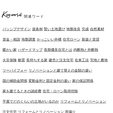
Keyword
関連ワード
パッシブデザイン
崖条例
賢い土地選び
地盤改良
完成
自然素材
資金・相談
地盤調査
かっこいい外構
住宅ローン
新築と賃貸
暖かい家
ハザードマップ
長期優良住宅とは
内断熱と外断熱
火災保険
耐震
長持ちする家
建売と注文住宅
在来工法
宅地と農地
ツーバイフォー
リノベーションと建て替えの金額の違い
国の補助金関係
変動金利と固定金利の違い
家の保証関係
家を建てるときの諸経費
住宅・ローン取得控除
平屋でどのくらいの土地がいるのか
リフォームとリノベーション
注文住宅
リフォームとリノベーション
雨漏り