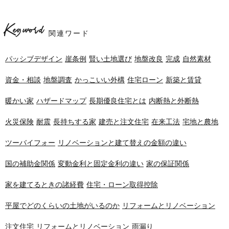
Keyword
関連ワード
パッシブデザイン
崖条例
賢い土地選び
地盤改良
完成
自然素材
資金・相談
地盤調査
かっこいい外構
住宅ローン
新築と賃貸
暖かい家
ハザードマップ
長期優良住宅とは
内断熱と外断熱
火災保険
耐震
長持ちする家
建売と注文住宅
在来工法
宅地と農地
ツーバイフォー
リノベーションと建て替えの金額の違い
国の補助金関係
変動金利と固定金利の違い
家の保証関係
家を建てるときの諸経費
住宅・ローン取得控除
平屋でどのくらいの土地がいるのか
リフォームとリノベーション
注文住宅
リフォームとリノベーション
雨漏り