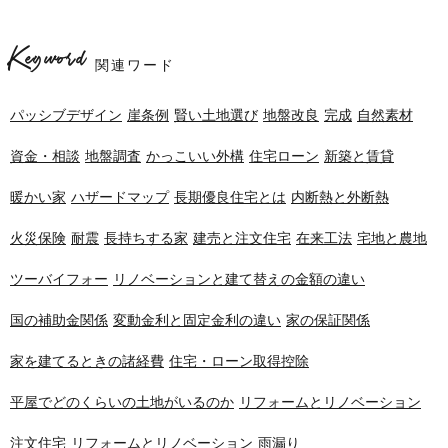
Keyword
関連ワード
パッシブデザイン
崖条例
賢い土地選び
地盤改良
完成
自然素材
資金・相談
地盤調査
かっこいい外構
住宅ローン
新築と賃貸
暖かい家
ハザードマップ
長期優良住宅とは
内断熱と外断熱
火災保険
耐震
長持ちする家
建売と注文住宅
在来工法
宅地と農地
ツーバイフォー
リノベーションと建て替えの金額の違い
国の補助金関係
変動金利と固定金利の違い
家の保証関係
家を建てるときの諸経費
住宅・ローン取得控除
平屋でどのくらいの土地がいるのか
リフォームとリノベーション
注文住宅
リフォームとリノベーション
雨漏り