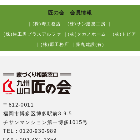
匠の会 会員情報
｜
(株)寿工務店
｜
(株)サン建築工房
｜
(株)住工房プラスアルファ
｜
(株)タカノホーム
｜
(株)トピア
｜
(株)原工務店
｜
藤丸建設(有)
〒812-0011
福岡市博多区博多駅前3-9-5
チサンマンション第一博多1015号
TEL：0120-930-989
FAX：092-431-1354