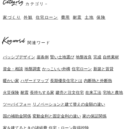
Category
カテゴリ－
家づくり
外観
住宅ローン
費用
耐震
土地
保険
Keyword
関連ワード
パッシブデザイン
崖条例
賢い土地選び
地盤改良
完成
自然素材
資金・相談
地盤調査
かっこいい外構
住宅ローン
新築と賃貸
暖かい家
ハザードマップ
長期優良住宅とは
内断熱と外断熱
火災保険
耐震
長持ちする家
建売と注文住宅
在来工法
宅地と農地
ツーバイフォー
リノベーションと建て替えの金額の違い
国の補助金関係
変動金利と固定金利の違い
家の保証関係
家を建てるときの諸経費
住宅・ローン取得控除