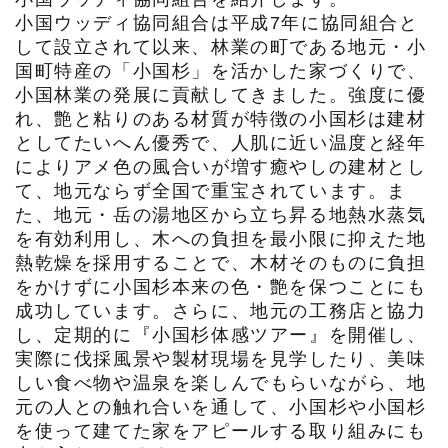
小国ウッディ協同組合は平成7年に協同組合と
して設立されて以来、林業の町である地元・小
国町特産の「小国杉」を活かした家づくりで、
小国林業の発展に貢献してきました。強度に優
れ、艶と粘りのある材質が特徴の小国杉は建材
としてたいへん優秀で、人肌に近い温度と経年
によりアメ色の風合いが増す癒やしの建材とし
て、地元ならず全国で重宝されています。ま
た、地元・岳の湯地区から立ち昇る地熱水蒸気
を有効利用し、木への負担を最小限に抑えた地
熱乾燥を採用することで、木材そのものに負担
をかけずに小国杉本来の色・艶を保つことにも
成功しています。さらに、地元の工務店と協力
し、定期的に『小国杉体感ツアー』を開催し、
実際に伐採風景や製材現場を見学したり、美味
しい食べ物や温泉を楽しんでもらいながら、地
元の人との触れ合いを通して、小国杉や小国杉
を使って建てた家をアピールする取り組みにも