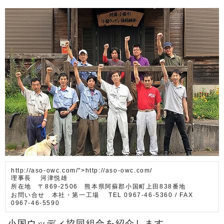
http://aso-owc.com/">http://aso-owc.com/
理事長 河津悦雄
所在地 〒869-2506 熊本県阿蘇郡小国町上田838番地
お問い合せ 本社・第一工場 TEL 0967-46-5360 / FAX
0967-46-5590
小国ウッディ協同組合を紹介します。