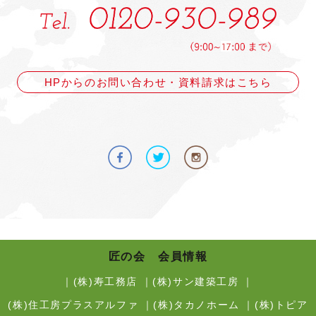
HPからのお問い合わせ・資料請求はこちら
匠の会 会員情報
｜
(株)寿工務店
｜
(株)サン建築工房
｜
(株)住工房プラスアルファ
｜
(株)タカノホーム
｜
(株)トピア