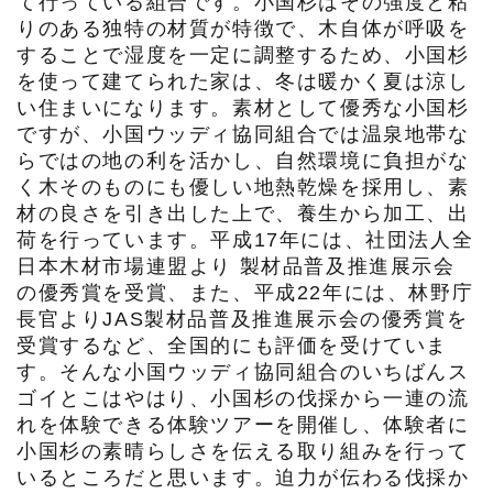
て行っている組合です。小国杉はその強度と粘
りのある独特の材質が特徴で、木自体が呼吸を
することで湿度を一定に調整するため、小国杉
を使って建てられた家は、冬は暖かく夏は涼し
い住まいになります。素材として優秀な小国杉
ですが、小国ウッディ協同組合では温泉地帯な
らではの地の利を活かし、自然環境に負担がな
く木そのものにも優しい地熱乾燥を採用し、素
材の良さを引き出した上で、養生から加工、出
荷を行っています。平成17年には、社団法人全
日本木材市場連盟より 製材品普及推進展示会
の優秀賞を受賞、また、平成22年には、林野庁
長官よりJAS製材品普及推進展示会の優秀賞を
受賞するなど、全国的にも評価を受けていま
す。そんな小国ウッディ協同組合のいちばんス
ゴイとこはやはり、小国杉の伐採から一連の流
れを体験できる体験ツアーを開催し、体験者に
小国杉の素晴らしさを伝える取り組みを行って
いるところだと思います。迫力が伝わる伐採か