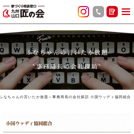
Funa
ふなちゃんの言いたか放題
~事務局長の会社探訪~
ふなちゃんの言いたか放題～事務局長の会社探訪 小国ウッディ協同組合