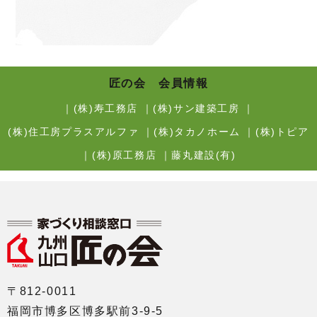
匠の会 会員情報
｜
(株)寿工務店
｜
(株)サン建築工房
｜
(株)住工房プラスアルファ
｜
(株)タカノホーム
｜
(株)トピア
｜
(株)原工務店
｜
藤丸建設(有)
〒812-0011
福岡市博多区博多駅前3-9-5