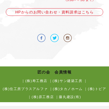
HPからのお問い合わせ・資料請求はこちら
匠の会 会員情報
｜
(株)寿工務店
｜
(株)サン建築工房
｜
(株)住工房プラスアルファ
｜
(株)タカノホーム
｜
(株)トピア
｜
(株)原工務店
｜
藤丸建設(有)