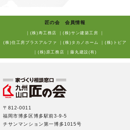
匠の会 会員情報
｜
(株)寿工務店
｜
(株)サン建築工房
｜
(株)住工房プラスアルファ
｜
(株)タカノホーム
｜
(株)トピア
｜
(株)原工務店
｜
藤丸建設(有)
〒812-0011
福岡市博多区博多駅前3-9-5
チサンマンション第一博多1015号