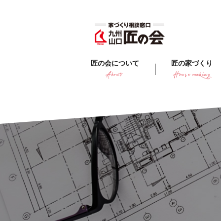
匠の会について
匠の家づくり
About
House making