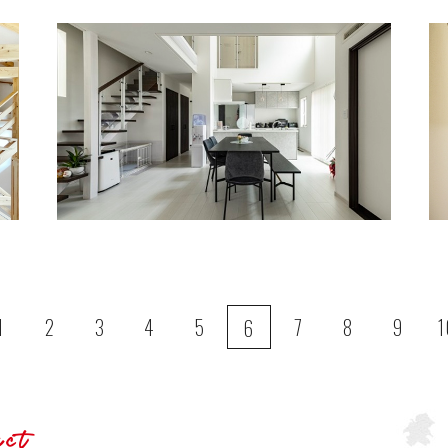
1
2
3
4
5
7
8
9
1
6
act