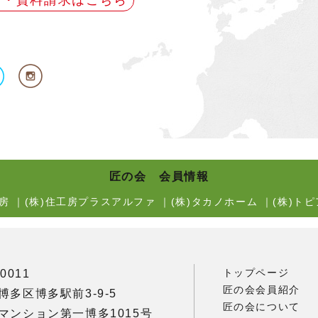
せ・資料請求はこちら
匠の会 会員情報
房
｜
(株)住工房プラスアルファ
｜
(株)タカノホーム
｜
(株)トピ
トップページ
0011
匠の会会員紹介
博多区博多駅前3-9-5
匠の会について
マンション第一博多1015号