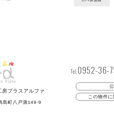
のべ床面積
0952-36-
工房プラスアルファ
この物件に
島町八戸溝149-9