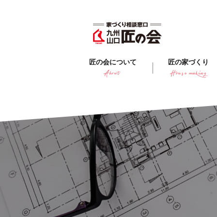
匠の会について
匠の家づくり
About
House making