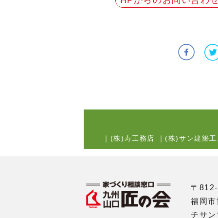
HPからのお問い合わ
｜
(株)寿工務店
｜
(株)サン建築工
〒812-
福岡市
チサン