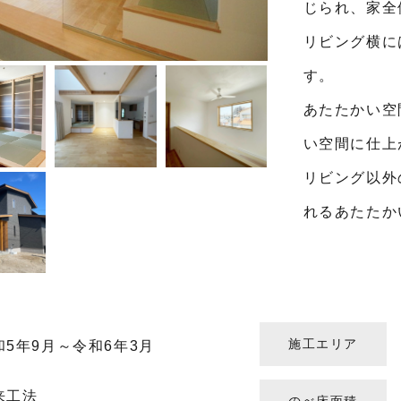
じられ、家全
リビング横に
す。
あたたかい空
い空間に仕上
リビング以外
れるあたたか
施工エリア
和5年9月～令和6年3月
来工法