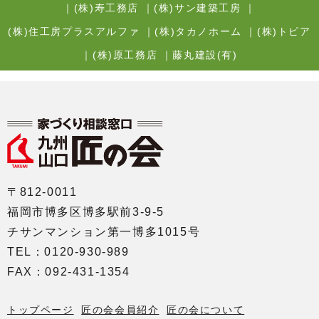
｜
(株)寿工務店
｜
(株)サン建築工房
｜
(株)住工房プラスアルファ
｜
(株)タカノホーム
｜
(株)トピア
｜
(株)原工務店
｜
藤丸建設(有)
〒812-0011
福岡市博多区博多駅前3-9-5
チサンマンション第一博多1015号
TEL：0120-930-989
FAX：092-431-1354
トップページ
匠の会会員紹介
匠の会について