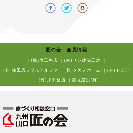
匠の会 会員情報
｜
(株)寿工務店
｜
(株)サン建築工房
｜
(株)住工房プラスアルファ
｜
(株)タカノホーム
｜
(株)トピア
｜
(株)原工務店
｜
藤丸建設(有)